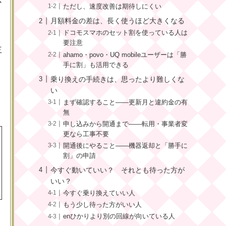
ただし、速度改善は期待しにくい
月額料金の差は、長く使うほど大きくなる
ドコモスマホのセット割を使っている人は
要注意
主
ahamo・povo・UQ mobileユーザーは「勝
手に割」も活用できる
乗り換えの手続きは、思ったより難しくな
い
まず確認すること——更新月と違約金の有
無
申し込みから開通まで——転用・事業者変
更なら工事不要
開通後にやること——機器返却と「勝手に
割」の申請
今すぐ動いていい？ それとも待った方が
いい？
今すぐ乗り換えていい人
もう少し待った方がいい人
enひかりより別の回線が向いている人