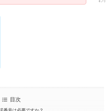
キノリ
目次
諾番号は必要ですか？