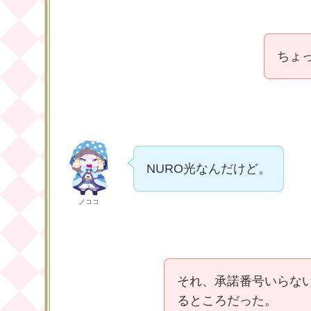
ちょ
NURO光なんだけど。
ノココ
それ、承諾番号いらない
るところだった。