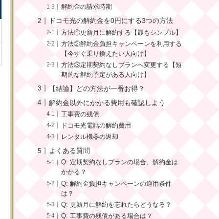
解約金の請求時期
ドコモ光の解約金を0円にする3つの方法
方法①更新月に解約する【最もシンプル】
方法②解約金負担キャンペーンを利用する
【今すぐ乗り換えたい人向け】
方法③定期契約なしプランへ変更する【短
期的な解約予定がある人向け】
【結論】どの方法が一番お得？
解約金以外にかかる費用も確認しよう
工事費の残債
ドコモ光電話の解約費用
レンタル機器の返却
よくある質問
Q: 定期契約なしプランの場合、解約金は
かかる？
Q: 解約金負担キャンペーンの適用条件
は？
Q: 更新月に解約を忘れたらどうなる？
Q: 工事費の残債がある場合は？