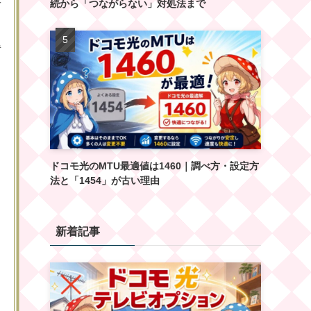
事
続から「つながらない」対処法まで
得
ドコモ光のMTU最適値は1460｜調べ方・設定方
法と「1454」が古い理由
新着記事