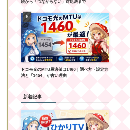
続から「つながらない」対処法まで
間
防
ドコモ光のMTU最適値は1460｜調べ方・設定方
法と「1454」が古い理由
新着記事