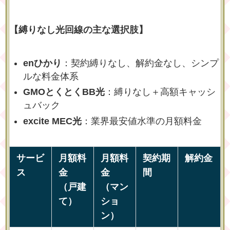
【縛りなし光回線の主な選択肢】
enひかり
：契約縛りなし、解約金なし、シンプ
ルな料金体系
GMOとくとくBB光
：縛りなし＋高額キャッシ
ュバック
excite MEC光
：業界最安値水準の月額料金
サービ
月額料
月額料
契約期
解約金
ス
金
金
間
（戸建
（マン
て）
ショ
ン）