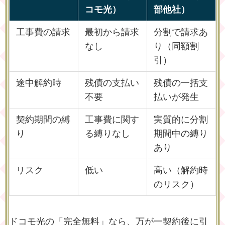
コモ光）
部他社）
工事費の請求
最初から請求
分割で請求あ
なし
り（同額割
引）
途中解約時
残債の支払い
残債の一括支
不要
払いが発生
契約期間の縛
工事費に関す
実質的に分割
り
る縛りなし
期間中の縛り
あり
リスク
低い
高い（解約時
のリスク）
ドコモ光の「完全無料」なら、万が一契約後に引