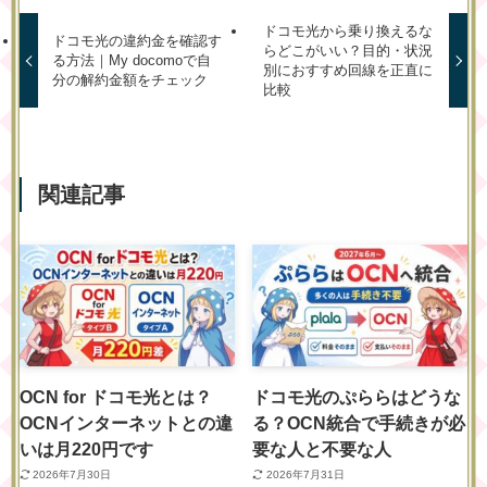
ドコモ光から乗り換えるな
ドコモ光の違約金を確認す
らどこがいい？目的・状況
る方法｜My docomoで自
別におすすめ回線を正直に
分の解約金額をチェック
比較
関連記事
OCN for ドコモ光とは？
ドコモ光のぷららはどうな
OCNインターネットとの違
る？OCN統合で手続きが必
いは月220円です
要な人と不要な人
2026年7月30日
2026年7月31日