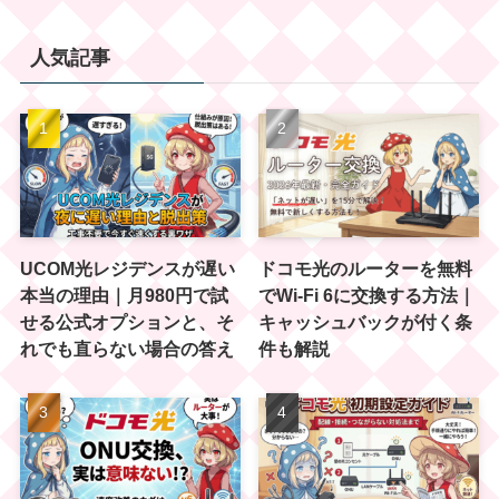
人気記事
UCOM光レジデンスが遅い
ドコモ光のルーターを無料
本当の理由｜月980円で試
でWi-Fi 6に交換する方法｜
せる公式オプションと、そ
キャッシュバックが付く条
れでも直らない場合の答え
件も解説