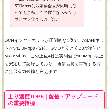
キノリ
570Mbpsなら家族全員が同時に使
っても余裕。この数字なら夜でも
サクサク使えるはずだよ
OCNインターネットが圧倒的な1位で、ASAHIネッ
トが542.8Mbpsで2位、GMOとくとくBBが4位で
508.6Mbps。この上位4社は
実測値で500Mbps以上
を安定して記録
しており、通信品質を重視する方
には最有力候補と言えます。
上り速度TOP5｜配信・アップロード
の重要指標