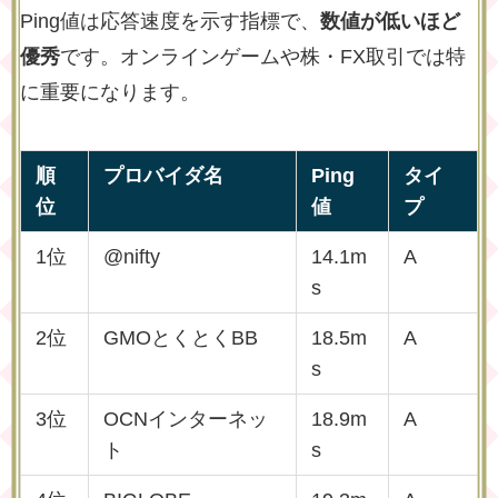
Ping値は応答速度を示す指標で、
数値が低いほど
優秀
です。オンラインゲームや株・FX取引では特
に重要になります。
順
プロバイダ名
Ping
タイ
位
値
プ
1位
@nifty
14.1m
A
s
2位
GMOとくとくBB
18.5m
A
s
3位
OCNインターネッ
18.9m
A
ト
s