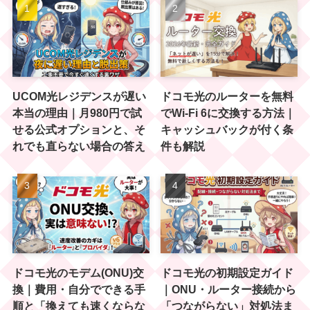
UCOM光レジデンスが遅い
ドコモ光のルーターを無料
本当の理由｜月980円で試
でWi-Fi 6に交換する方法｜
せる公式オプションと、そ
キャッシュバックが付く条
れでも直らない場合の答え
件も解説
ドコモ光のモデム(ONU)交
ドコモ光の初期設定ガイド
換｜費用・自分でできる手
｜ONU・ルーター接続から
順と「換えても速くならな
「つながらない」対処法ま