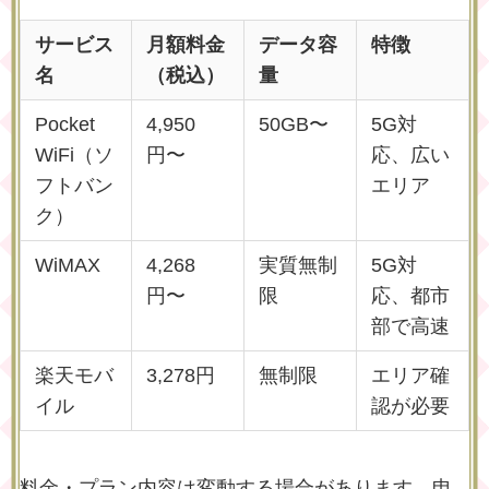
サービス
月額料金
データ容
特徴
名
（税込）
量
Pocket
4,950
50GB〜
5G対
WiFi（ソ
円〜
応、広い
フトバン
エリア
ク）
WiMAX
4,268
実質無制
5G対
円〜
限
応、都市
部で高速
楽天モバ
3,278円
無制限
エリア確
イル
認が必要
料金・プラン内容は変動する場合があります。申