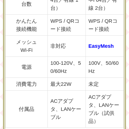
4台／有線 1
-Fi 64台／有
台数
台）
線 2台）
かんたん
WPS / QRコ
WPS / QRコ
接続機能
ード接続
ード接続
メッシュ
非対応
EasyMesh
Wi-Fi
100-120V、5
100V、50/60
電源
0/60Hz
Hz
消費電力
最大22W
未定
ACアダプ
ACアダプ
タ、LANケー
付属品
タ、LANケー
ブル（試供
ブル
品）