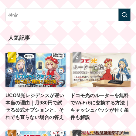
人気記事
UCOM光レジデンスが遅い
ドコモ光のルーターを無料
本当の理由｜月980円で試
でWi-Fi 6に交換する方法｜
せる公式オプションと、そ
キャッシュバックが付く条
れでも直らない場合の答え
件も解説