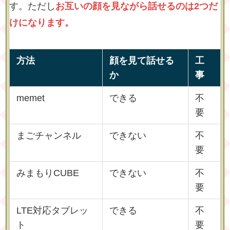
す。ただし
お互いの顔を見ながら話せるのは2つだ
けになります。
方法
顔を見て話せる
工
か
事
memet
できる
不
要
まごチャンネル
できない
不
要
みまもりCUBE
できない
不
要
LTE対応タブレッ
できる
不
ト
要