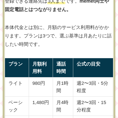
登録できる連絡先は
3人まで
です。
memet同士や
固定電話とはつながりません。
本体代金とは別に、月額のサービス利用料がかか
ります。プランは3つで、選ぶ基準は月あたりに話
したい時間です。
プラン
月額利
通話
公式の目安
用料
時間
ライト
980円
月1時
週2〜3回・5分
間
程度
ベーシ
1,480円
月4時
週2〜3回・15
ック
間
分程度